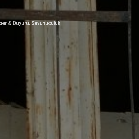
ber & Duyuru
,
Savunuculuk