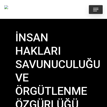
Skip
Menu
to
main
content
İNSAN
HAKLARI
SAVUNUCULUĞU
VE
ÖRGÜTLENME
ÖZGÜRLÜĞÜ