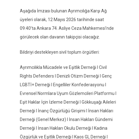
Aşağıda İmzası bulunan Ayrımcılığa Karşı Ağ
üyeleri olarak
, 12 Mayıs 2026
tarihinde saat
09:40’ta
Ankara 74. Asliye Ceza Mahkemesi’
nde
görülecek olan davanın takipçisi olacağız.
Bildiriyi destekleyen sivil toplum örgütleri:
Ayrımcılıkla Mücadele ve Eşitlik Derneği I Civil
Rights Defenders I Denizli Otizm Derneği I Genç
LGBTİ+ Derneği I Engelliler Konfederasyonu I
Evrensel Normlara Uyum Gözlemcileri Platformu I
Eşit Haklar İçin İzleme Derneği I Gökkuşağı Aileleri
Derneği I İnanç Özgürlüğü Girişimi I İnsan Hakları
Derneği (Genel Merkez) I İnsan Hakları Gündemi
Derneği I İnsan Hakları Okulu Derneği I Kadına
Özgürlük ve Eşitlik Derneği I Kaos GL Derneği I