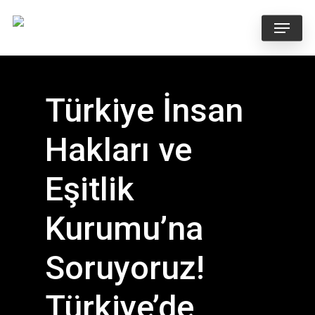
Skip
Menu
to
main
content
Türkiye İnsan
Hakları ve
Eşitlik
Kurumu’na
Soruyoruz!
Türkiye’de